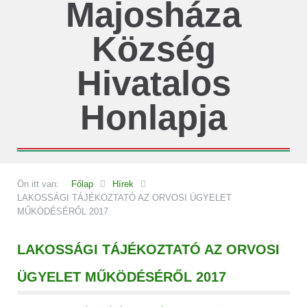
Majosháza
Község
Hivatalos
Honlapja
Ön itt van:
Főlap
Hírek
LAKOSSÁGI TÁJÉKOZTATÓ AZ ORVOSI ÜGYELET
MŰKÖDÉSÉRŐL 2017
LAKOSSÁGI TÁJÉKOZTATÓ AZ ORVOSI
ÜGYELET MŰKÖDÉSÉRŐL 2017