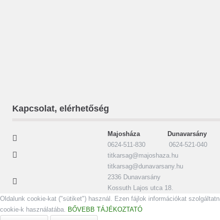
Kapcsolat, elérhetőség
Majosháza Dunavarsány
0624-511-830 0624-521-040
titkarsag@majoshaza.hu
titkarsag@dunavarsany.hu
2336 Dunavarsány
Kossuth Lajos utca 18.
Oldalunk cookie-kat ("sütiket") használ. Ezen fájlok információkat szolgált
cookie-k használatába.
BŐVEBB TÁJÉKOZTATÓ