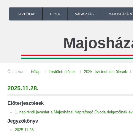
KEZDŐLAP
HÍREK
VÁLASZTÁS
MAJOSHÁZÁR
Majosház
Ön itt van:
Főlap
Testületi ülések
2025. évi testületi ülések
2025.11.28.
Előterjesztések
1. napirendi javaslat a Majosházai Napraforgó Óvoda dolgozóinak év
Jegyzőkönyv
2025.11.28