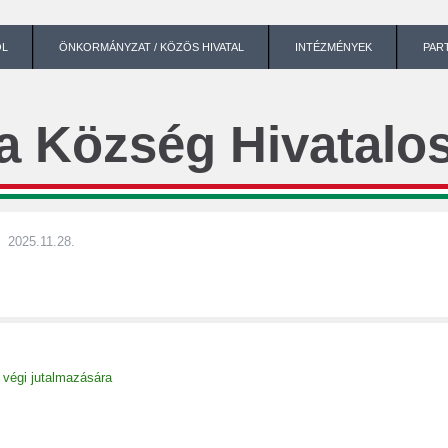
ÓL
ÖNKORMÁNYZAT / KÖZÖS HIVATAL
INTÉZMÉNYEK
PAR
a Község Hivatalos
2025.11.28.
 végi jutalmazására