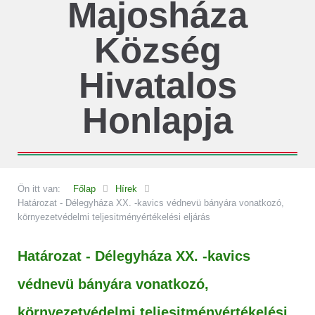
Majosháza
Község
Hivatalos
Honlapja
Ön itt van:
Főlap
Hírek
Határozat - Délegyháza XX. -kavics védnevü bányára vonatkozó,
környezetvédelmi teljesitményértékelési eljárás
Határozat - Délegyháza XX. -kavics
védnevü bányára vonatkozó,
környezetvédelmi teljesitményértékelési