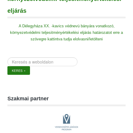
eljárás
A Délegyháza XX. -kavics védnevü bányára vonatkozó,
környezetvédelmi teljesitményértékelési eljárás határozatot erre a
szövegre kattintva tudja elolvasni/letölteni
Keresés
a
KERES
weboldalon
Szakmai partner