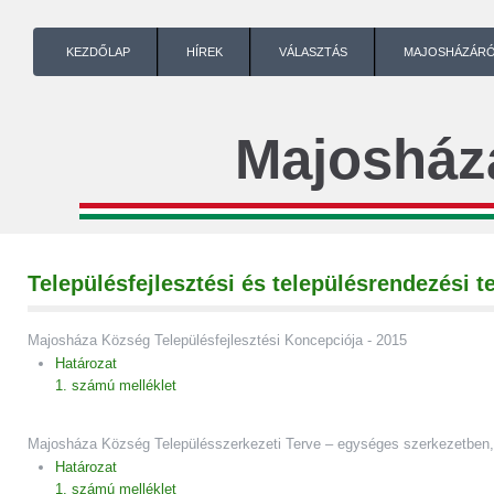
KEZDŐLAP
HÍREK
VÁLASZTÁS
MAJOSHÁZÁR
Majosház
Településfejlesztési és településrendezési t
Majosháza Község Településfejlesztési Koncepciója - 2015
Határozat
1. számú melléklet
Majosháza Község Településszerkezeti Terve – egységes szerkezetben, ha
Határozat
1. számú melléklet