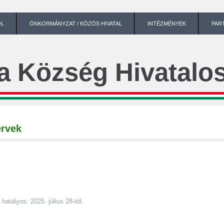
ÓL
ÖNKORMÁNYZAT / KÖZÖS HIVATAL
INTÉZMÉNYEK
PAR
a Község Hivatalos
ervek
tályos: 2025. július 28-tól.